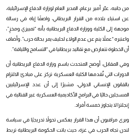
من جانبه، عبّر أمير برعام، المدير العام لوزارة الدفاع الإسرائيلية،
عن استياء بلاده من القرار البريطاني، واصفًا إياه في رسالة
موجهة إلى الكلية ووزارة الدفاع البريطانية بأنه “تمييزي ومخزٍ”،
واعتبره “عملاً ينم عن عدم الولاء لحليف يمر بحالة حرب”. وأضاف
أن الخطوة تتعارض مع تقاليد بريطانيا في “التسامح واللياقة”.
وفي المقابل، أوضح المتحدث باسم وزارة الدفاع البريطانية أن
الدورات التي تُقدمها الكلية العسكرية تركز على مبادئ الالتزام
بالقانون الإنساني الدولي، مشيرًا إلى أن عدد الإسرائيليين
المسجلين حاليًا في البرامج الأكاديمية العسكرية غير القتالية في
إنجلترا لا يتجاوز خمسة أفراد.
ويرى مراقبون أن هذا القرار يعكس تحولاً تدريجيًا في سياسة
لندن تجاه الحرب في غزة، حيث باتت الحكومة البريطانية تربط