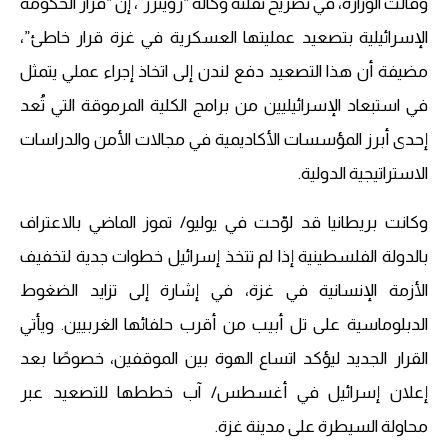
وقالت الوزارة، في تصريح نقلته وكالة “رويترز”، إن “قرار الحكومة
الإسرائيلية بتصعيد عمليتها العسكرية في غزة قرار خاطئ”،
مضيفة أن هذا التصعيد دفع لندن إلى اتخاذ إجراء عملي يتمثل
في استبعاد الإسرائيليين من برامج الكلية المرموقة التي تُعد
إحدى أبرز المؤسسات الأكاديمية في مجالات الأمن والدراسات
الاستراتيجية الدولية.
وكانت بريطانيا قد لوّحت في يوليو/ تموز الماضي بالاعتراف
بالدولة الفلسطينية إذا لم تتخذ إسرائيل خطوات جدية لتخفيف
الأزمة الإنسانية في غزة، في إشارة إلى تزايد الضغوط
الدبلوماسية على تل أبيب من أقرب حلفائها الغربيين. ويأتي
القرار الجديد ليؤكد اتساع الهوة بين الموقفين، خصوصًا بعد
إعلان إسرائيل في أغسطس/ آب خططها للتصعيد عبر
محاولة السيطرة على مدينة غزة.