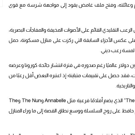
تهم وعائلته، وفتح ملف غامض يقود إلى مواجهة شرسة مع قوى
التي جمعت بين الرعب التقليدي القائم على الأصوات المخيفة والمفاجآت البصرية،
على عكس الأجزاء السابقة التي ركزت على منازل مسكونة، حمل
مع لمسة رعب ديني.
لم نجاحًا تجاريًا كبيرًا، حيث جمع أكثر من 200 مليون دولار عالميًا رغم صدوره في فترة انتشار جائحة كورونا وعرضه
على مستوى التقييمات، فقد حصل على تقييمات متباينة؛ إذ اعتبره البعض أقل رعبًا من
التاريخية.
يُعتبر هذا الجزء الثامن ضمن عالم “The Conjuring Universe” الذي يضم أفلامًا فرعية مثل Annabelle وThe Nun وThe
ج، إلا أن الفيلم حافظ على روح السلسلة ووسع نطاق القصة إلى ما وراء المنازل