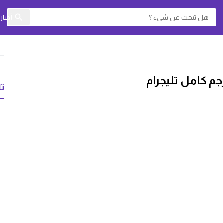
أخبا
تا