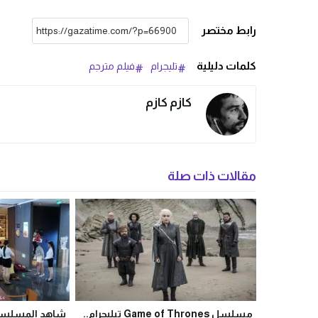
رابط مختصر
كلمات دليلية
تليجرام
فيلم مترجم
كازم كازم
مقالات ذات صلة
مسلسل Game of Thrones تيليجرام..
شاهد المسلسل 