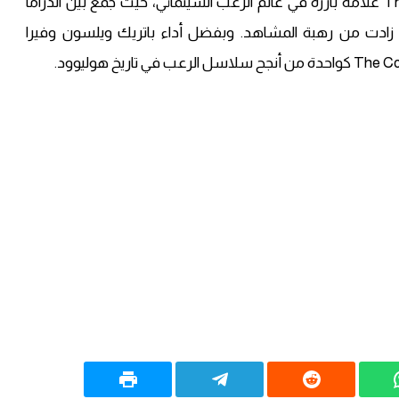
يبقى فيلم The Conjuring 3: The Devil Made Me Do It علامة بارزة في عالم الرعب السينمائي، حيث جمع بين الدراما
ة زادت من رهبة المشاهد. وبفضل أداء باتريك ويلسون وفيرا