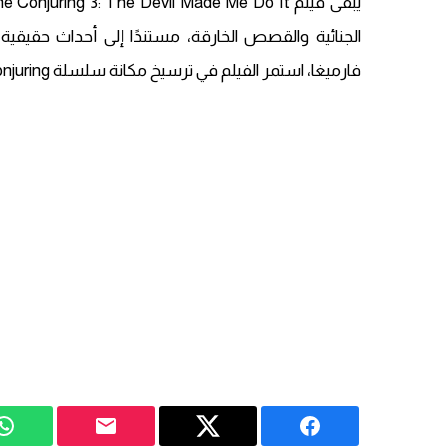
الجنائية والقصص الخارقة، مستندًا إلى أحداث حقيقي
فارميغا، استمر الفيلم في ترسيخ مكانة سلسلة The Conjuring كواحدة من أنجح سلاسل الرعب في تاريخ هوليوود.