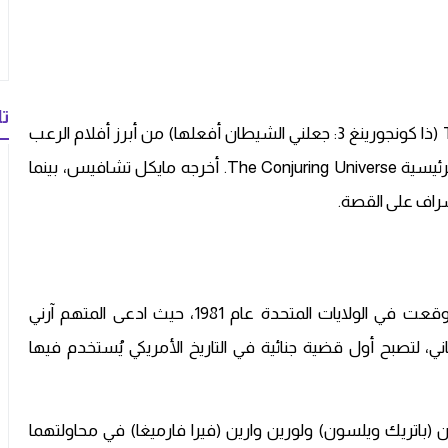
تا
يُعد فيلم The Conjuring 3: The Devil Made Me Do It (ذا كونجورينغ 3: جعلني الشيطان أفعلها) من أبرز أفلام الرعب
التي صدرت عام 2021، وهو الجزء الثالث من السلسلة الرئيسية The Conjuring Universe. أخرجه مايكل تشافيس، بينما
إشراف على القصة.
تدور أحداث الفيلم حول قضية محاكمة مثيرة للجدل وقعت في الولايات المتحدة عام 1981، حيث ادعى المتهم آرني
لتصبح أول قضية جنائية في التاريخ الأمريكي يُستخدم فيها
ن (باتريك ويلسون) ولورين وارين (فيرا فارميغا) في محاولتهما