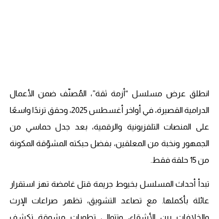
انطلق عرض مسلسل “أزمة ثقة”، المُصنّف ضمن الأعمال
الدرامية القصيرة، في أواخر أغسطس 2025، وحقق ترندًا واسعًا
على المنصات التلفزيونية والرقمية، بعد جدل حماسي من
الجمهور ونخبة من المعلقين، بفضل حبكته المشوّقة المكونة
من 15 حلقة فقط.
تبدأ أحداث المسلسل بخيوط جريمة قتل غامضة تهز استقرار
عائلة بأكملها. مع تصاعد التشويق، تظهر صراعات الإرث
والخلافات بين الأشقاء، وتتوالى تطورات مشوقة تكشف