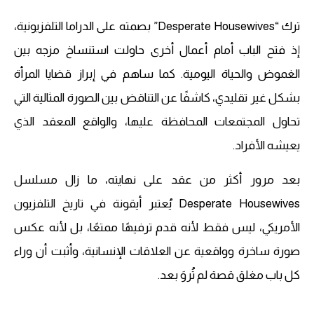
ترك “Desperate Housewives” بصمته على الدراما التلفزيونية،
إذ فتح الباب أمام أعمال أخرى حاولت استنساخ مزجه بين
الغموض والحياة اليومية. كما ساهم في إبراز قضايا المرأة
بشكل غير تقليدي، كاشفًا عن التناقض بين الصورة المثالية التي
تحاول المجتمعات المحافظة عليها، والواقع المعقد الذي
يعيشه الأفراد.
بعد مرور أكثر من عقد على نهايته، ما زال مسلسل
Desperate Housewives يُعتبر أيقونة في تاريخ التلفزيون
الأمريكي، ليس فقط لأنه قدم ترفيهًا ممتعًا، بل لأنه عكس
صورة ساخرة وواقعية عن العلاقات الإنسانية، وأثبت أن وراء
كل باب مغلق قصة لم تُروَ بعد.