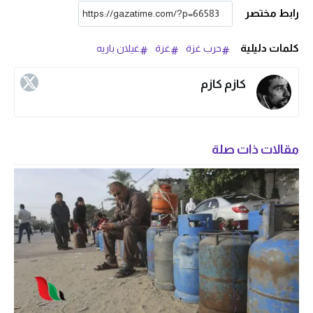
رابط مختصر
كلمات دليلية
حرب غزة
غزة
غيلان باريه
كازم كازم
مقالات ذات صلة