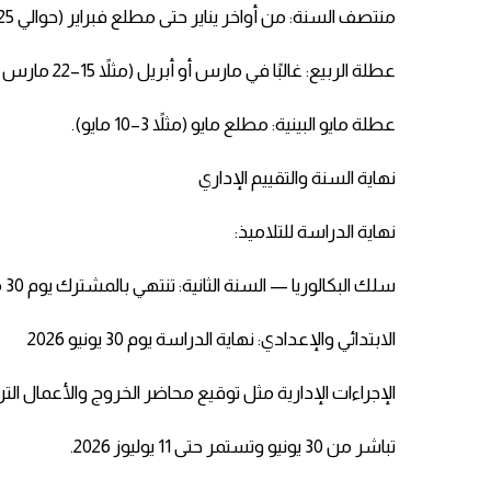
منتصف السنة: من أواخر يناير حتى مطلع فبراير (حوالي 25 يناير – 1 فبراير).
عطلة الربيع: غالبًا في مارس أو أبريل (مثلاً 15–22 مارس أو نحو ذلك).
عطلة مايو البينية: مطلع مايو (مثلاً 3–10 مايو).
نهاية السنة والتقييم الإداري
نهاية الدراسة للتلاميذ:
سلك البكالوريا — السنة الثانية: تنتهي بالمشترك يوم 30 مايو 2026.
الابتدائي والإعدادي: نهاية الدراسة يوم 30 يونيو 2026
الإجراءات الإدارية مثل توقيع محاضر الخروج والأعمال الترب
تباشر من 30 يونيو وتستمر حتى 11 يوليوز 2026.