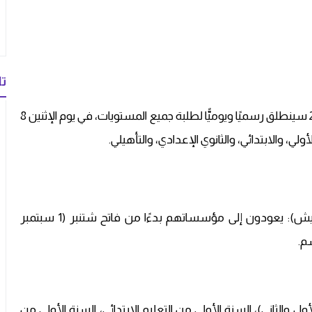
تا
حددت وزارة التربية الوطنية أن العام الدراسي 2025–2026 سينطلق رسميًا ويوميًّا لطلبة جميع المستويات، في يوم الإثنين 8
أطر الإدارة والتدريس (أساتذة، موظفون، هيئات التفتيش): يعودون إلى مؤسساتهم بدءًا من فاتح شتنبر (1 سبتمبر
 (المستويان الأول والثاني)، السنة الأولى من التعليم الابتدائي، السنة الأولى من