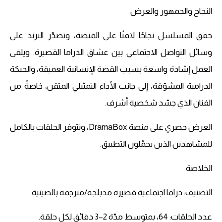
النجاح والجمهور والعرض
حقق المسلسل نجاحًا لافتًا على المنصة، وتصدّر الترند على
وسائل التواصل الاجتماعي بين عشاق الدراما القصيرة. ويلقى
العمل إشادة واسعة بسبب القصة الإنسانية العميقة، والحبكة
الدرامية المشوّقة، إلى جانب الأداء التمثيلي المتقن، خاصةً من
الفنان الذي جسّد شخصية أشرف.
العرض حصري على منصة DramaBox، وتتوفر الحلقات بالكامل
للمشاهدين الذين يحمّلون التطبيق.
الخلاصة
التصنيف: دراما اجتماعية قصيرة مدبلجة/مترجمة بالصينية.
عدد الحلقات: 64، بمتوسط مدّة 2–3 دقائق لكل حلقة.