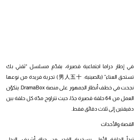
في إطار دراما اجتماعية قصيرة، يقدّم مسلسل “ثقتي بك
تستحق العناء” (بالصينية: 男人五十) تجربة فريدة من نوعها
نجحت في خطف أنظار الجمهور على منصة DramaBox. يتكوّن
العمل من 64 حلقة قصيرة جدًا، حيث تتراوح مدّة كل حلقة بين
دقيقتين إلى ثلاث دقائق فقط.
القصة والأحداث
تبدأ الحلقة الأولى بسخرية القدر من حياة أشرف، الرجل