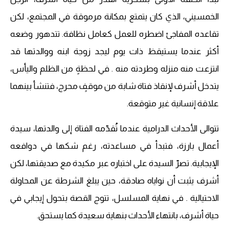
الخمسيني، الذي كان يتمتع بمكانة مرموقة في المجتمع، لكن
تقاعده المفاجئ اضطره للعمل كعامل نظافة. تتدهور وضعه
أكثر عندما يستيقظ ذات يوم ليجد زوجة ابنه ووالدتها قد
انتزعت منه منزله وطردته منه . في لحظةٍ من الظلم واليأس،
يتدخل أشرف لإنقاذ فتاة شابة من موقفٍ محرج، فتنشأ بينهما
علاقة إنسانية غير متوقعة.
تتوالى الأحداث الدرامية عندما تُقدّمه الفتاة إلى والدتها، سيدة
أعمال بارزة، فتبدأ في مساعدته، رغم شكها في دوافعه
الإيجابية. تصرّ السيدة على اختباره عبر مكيدة مع صديقتها، لكن
أشرف يثبت أن نواياه صادقة، حين يبلغ الشرطة عن المحاولة
الاحتيالية . في نهاية المسلسل، تتوج القصة بتحول إيجابي في
حياة أشرف، بانتهاء الأحداث بنهاية سعيدة كما يستحق.