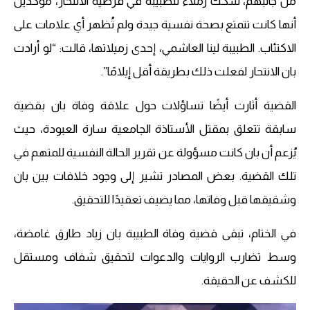
من جانبهم، شكك زملاء للطبيبة في فرضية الانتحار، مؤكدين
أنها كانت تتمتع بصحة نفسية جيدة ولم تُظهر أي علامات على
الاكتئاب. الطبيبة لينا العاشمي، إحدى زميلاتها، قالت: “لو أرادت
بان الانتحار لفعلت ذلك بطريقة أقل إيلامًا”.
القضية أثارت أيضًا تساؤلات حول علاقة وفاة بان بقضية
سابقة تتعلق بمقتل الأستاذة الجامعية سارة العبودة، حيث
يُزعم أن بان كانت مسؤولة عن تقرير الحالة النفسية للمتهم في
تلك القضية. بعض المصادر تشير إلى وجود خلافات بين بان
وشقيقها قبل وفاتها، مما يضيف تعقيدًا للتحقيق.
في الختام، تبقى قضية وفاة الطبيبة بان زياد طارق غامضة،
وسط تضارب الروايات والدعوات لتحقيق شفاف ومستقل
للكشف عن الحقيقة.