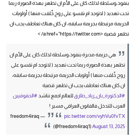
بنفوذ،وسلطة لذلك كان على الأم ان تظهر بهذة الصورة ربما
تحت تهديد ( لاتوجد ام تقسو على روح خُلقت منها ) أولويات
الجريمة مرتبطة بجريمة سابقه، ان كان هناك تعاطف يجب ان
تظهر قضية <a href=”https://twitter.com/ >
هي جريمة مدبرة بنفوذ،وسلطة لذلك كان على الأم ان
تظهر بهذة الصورة ربما تحت تهديد ( لاتوجد ام تقسو على
روح خُلقت منها ) أولويات الجريمة مرتبطة بجريمة سابقه،
ان كان هناك تعاطف يجب ان تظهر قضية
#الدكتورة_بان_زياد_طارق
للعالم اجمع نناشد
#الحقوقيين
العرب للتدخل فالقانون العراقي مسير !
— freedom4iraq
pic.twitter.com/vyhVu0fvTX
(@freedom4iraq1)
August 13, 2025