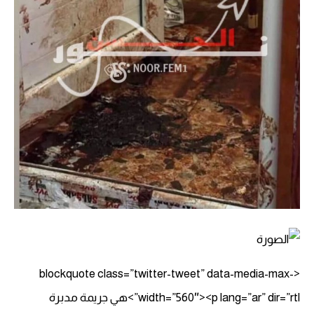
<blockquote class=”twitter-tweet” data-media-max-
width=”560″><p lang=”ar” dir=”rtl”>هي جريمة مدبرة