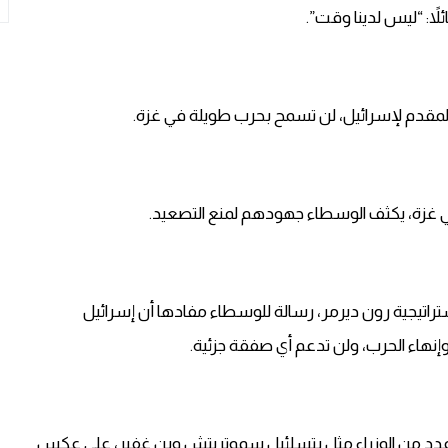
ئلاً: “ليس لدينا وقت”.
المقدم لإسرائيل، لن تسمح بحرب طويلة في غزة.
 غزة، يكثف الوسطاء جهودهم لمنع التصعيد.
تراتيجية رون ديرمر، رسالة للوسطاء مفادها أن إسرائيل
هاء الحرب، ولن تدعم أي صفقة جزئية.
وعدد من الوزراء مثل بتسلئيل سموتريتش وبن غفير، على عكس