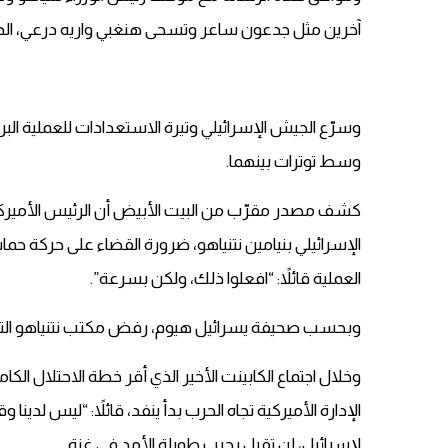
آخرين مثل جدعون ساعر وتسحى هنغبي واريه درعي، الذين
وسرّع الجيش الإسرائيلي وتيرة الاستعدادات للعملية البري
وسط توترات بينهما.
كشف مصدر مقرّب من البيت الأبيض أن الرئيس الأميركي د
الإسرائيلي بنيامين نتنياهو، ضرورة القضاء على حركة ح
العملية قائلاً: “افعلوا ذلك، ولكن بسرعة”.
وبحسب صحيفة يسرائيل هيوم، رفض مكتب نتنياهو التع
وخلال اجتماع الكابينت الأخير الذي أقر خطة الاحتلال الك
الإدارة الأميركية تجاه الحرب بدأ ينفد، قائلاً: “ليس لدي
لإسرائيل، لن تقبل بحرب طويلة الأمد في غزة.