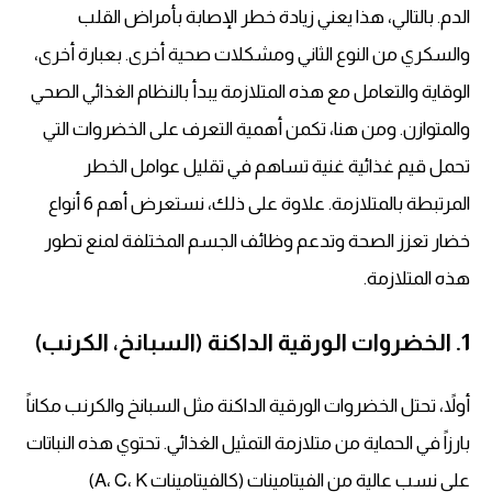
الدم. بالتالي، هذا يعني زيادة خطر الإصابة بأمراض القلب
والسكري من النوع الثاني ومشكلات صحية أخرى. بعبارة أخرى،
الوقاية والتعامل مع هذه المتلازمة يبدأ بالنظام الغذائي الصحي
والمتوازن. ومن هنا، تكمن أهمية التعرف على الخضروات التي
تحمل قيم غذائية غنية تساهم في تقليل عوامل الخطر
المرتبطة بالمتلازمة. علاوة على ذلك، نستعرض أهم 6 أنواع
خضار تعزز الصحة وتدعم وظائف الجسم المختلفة لمنع تطور
هذه المتلازمة.
1. الخضروات الورقية الداكنة (السبانخ، الكرنب)
أولاً، تحتل الخضروات الورقية الداكنة مثل السبانخ والكرنب مكاناً
بارزاً في الحماية من متلازمة التمثيل الغذائي. تحتوي هذه النباتات
على نسب عالية من الفيتامينات (كالفيتامينات A، C، K)