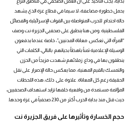
بداية، يجب التأكيد على أن العمل الصحفي في مناطق النزاع
يحمل خطورة مضاعفة، لا سيما في قطاع غزة الذي يشهد
حالة احتدام. للحرب المتواصلة بين القوات الإسرائيلية والفصائل
الفلسطينية. ومن هنا ينطبق على صحفيي الجزيرة نت وصف
“المرآة التي تعكس. معاناة المدنيين”، خاصة عندما يدفعون
الوسيلة الإعلامية ثمناً باهظاً بحياتهم. بالتالي، الكلمات التي
ينطقون بها في وداع. زملائهم شهدت مزيجاً من الحزن
والتمسك بالقيم المهنية، مما يعكس حالة الإصرار على نقل
الحقيقة رغم كل المعاناة. علاوة على. ذلك، هذه اللحظات
المؤلمة مستمدة من واقعية خلفها تزايد استهداف الصحفيين،
حيث قتل منذ بداية الحرب أكثر من 230 صحفياً في غزة وحدها.
حجم الخسارة وتأثيرها على فريق الجزيرة نت