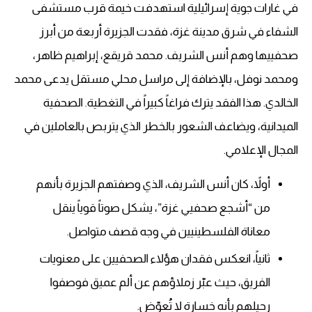
في غارات جوية إسرائيلية استهدفت خيمة قرب مستشفى
الشفاء في شرق مدينة غزة، فقدت الجزيرة أربعة من أبرز
صحفييها وهم أنس الشريف. محمد قريقع، إبراهيم ظاهر،
ومحمد نوفل، بالإضافة إلى مراسل محلي مستقل يدعى محمد
الخالدي. هذا الفقد يترك فراغاً كبيراً في التغطية. الصحفية
الميدانية، ويضاعف الشعور بالخطر الذي يتربص بالعاملين في
المجال الإعلامي.
أولاً، كان أنس الشريف، الذي وصفتهم الجزيرة بأنهم
من “أشجع صحفيي غزة”، يشكل صوتاً قوياً ينقل
معاناة الفلسطينيين في وجه قصف متواصل.
ثانياً، انعكس فقدان هؤلاء الصحفيين على معنويات
الفريق، حيث عبّر زملاؤهم عن ألم عميق فوصفوا
رحيلهم بأنه خسارة لا تُعوّض.