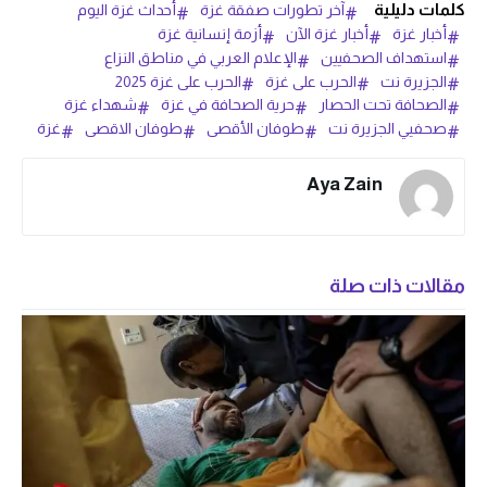
كلمات دليلية
آخر تطورات صفقة غزة
أحداث غزة اليوم
أخبار غزة
أخبار غزة الآن
أزمة إنسانية غزة
استهداف الصحفيين
الإعلام العربي في مناطق النزاع
الجزيرة نت
الحرب على غزة
الحرب على غزة 2025
الصحافة تحت الحصار
حرية الصحافة في غزة
شهداء غزة
صحفيي الجزيرة نت
طوفان الأقصى
طوفان الاقصى
غزة
Aya Zain
مقالات ذات صلة