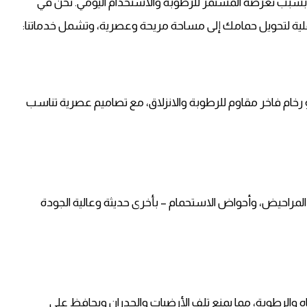
ري بسبب تعرضه المستمر للرطوبة والاستخدام اليومي. نحن في
ملية لتحويل حمامك إلى مساحة مريحة وعصرية، وتشمل خدماتنا:
أو رخام فاخر مقاوم للرطوبة والانزلاق، مع تصاميم عصرية تناسب
المراحيض، وأحواض الاستحمام – بأخرى حديثة وعالية الجودة
 والرطوبة، مما يمنع تلف الأرضيات والجدران ويحافظ على