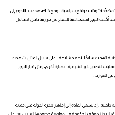
 “مضخّمة” وذات دوافع سياسية. . ومع ذلك، هددت باللجوء إلى
قت، أكّدت النيجر استعدادها للدفاع عن قرارها داخل المحافل
جنبية اتهمت سابقًا بتهم مشابهة. . على سبيل المثال، شهدت
ليات التصدير غير الشرعية. . بعبارة أخرى، يمثل قرار النيجر
ي الموارد. .
ة داخلية. . إذ يسعى القادة إلى إظهار قدرة الدولة على حماية
أن القرار يعزز موقف الحكومة في مواجهة خصومها السياسيين على