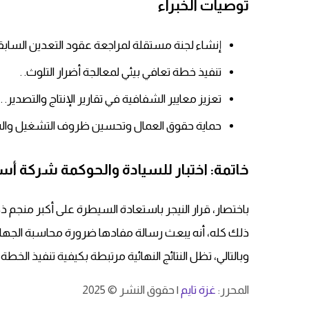
توصيات الخبراء
إنشاء لجنة مستقلة لمراجعة عقود التعدين السابقة
تنفيذ خطة تعافي بيئي لمعالجة أضرار التلوث. .
تعزيز معايير الشفافية في تقارير الإنتاج والتصدير. .
حماية حقوق العمال وتحسين ظروف التشغيل والسل
خاتمة: اختبار للسيادة والحوكمة شركة أست
باختصار، قرار النيجر باستعادة السيطرة على أكبر منجم ذه
ذلك كله، أنه يبعث رسالة مفادها ضرورة محاسبة الجهات ا
وبالتالي، تظل النتائج النهائية مرتبطة بكيفية تنفيذ الخطة ا
المحرر:
غزة تايم
| حقوق النشر © 2025