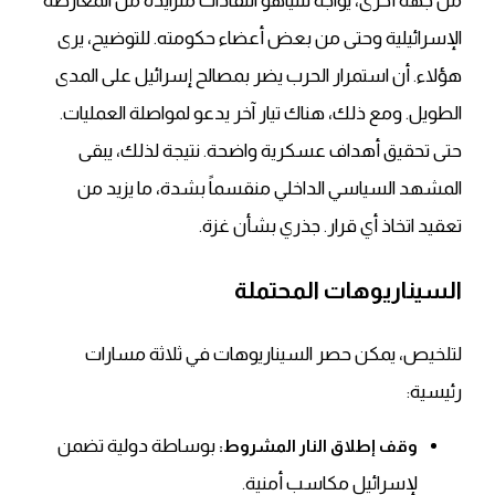
من جهة أخرى، يواجه نتنياهو انتقادات متزايدة من المعارضة
الإسرائيلية وحتى من بعض أعضاء حكومته. للتوضيح، يرى
هؤلاء. أن استمرار الحرب يضر بمصالح إسرائيل على المدى
الطويل. ومع ذلك، هناك تيار آخر يدعو لمواصلة العمليات.
حتى تحقيق أهداف عسكرية واضحة. نتيجة لذلك، يبقى
المشهد السياسي الداخلي منقسماً بشدة، ما يزيد من
تعقيد اتخاذ أي قرار. جذري بشأن غزة.
السيناريوهات المحتملة
لتلخيص، يمكن حصر السيناريوهات في ثلاثة مسارات
رئيسية:
بوساطة دولية تضمن
وقف إطلاق النار المشروط:
لإسرائيل مكاسب أمنية.