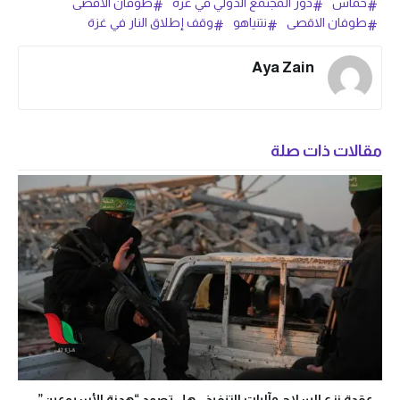
حماس
دور المجتمع الدولي في غزة
طوفان الأقصى
طوفان الاقصى
نتنياهو
وقف إطلاق النار في غزة
Aya Zain
مقالات ذات صلة
عقدة نزع السلاح وآليات التنفيذ.. هل تصمد “هدنة الأسبوعين”