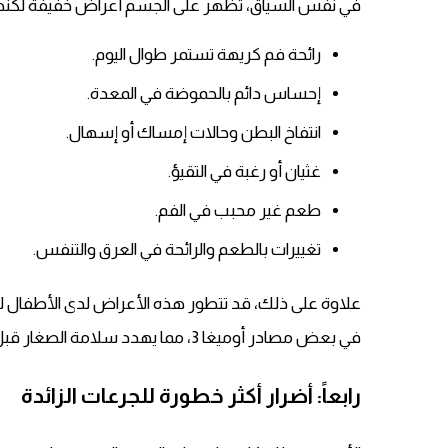
في نفس السياق، تظهر على الجسم أعراض خفيفة لكنها مز
رائحة فم كريهة تستمر طوال اليوم.
إحساس دائم بالحموضة في المعدة.
انتفاخ البطن وحالات إمساك أو إسهال.
غثيان أو رغبة في التقيؤ.
طعم غير محبب في الفم.
تغييرات بالطعم والرائحة في العرق والتنفس.
علاوة على ذلك، قد تتطور هذه الأعراض لدى الأطفال ل
في بعض مصادر أوميغا 3، مما يهدد سلامة الصغار قبل كل شيء.
رابعاً: أضرار أكثر خطورة للجرعات الزائدة