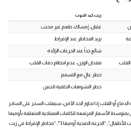
زيت كبد الحوت
ن
غثيان، إمساك، طعم غير محبب
عة
يزيد المخاطر عند الإفراط
شائع جداً عند الجرعات الزائدة
القلب
فقدان الوزن، عدم انتظام دقات القلب
خطر عالٍ مع التسمم
خطر التشوهات الخلقية للجنين
ل مكملات أوميغا 3 بنية دعم صحة الدماغ أو القلب إذا تجاوز الحد الآمن، سينقلب السحر على الساحر
بمتوسط الأسعار المرتفعة للكلمات المفتاحية المتعلقة بأوميغا
3 وزيت كبد الحوت “أضرار أوميغا 3″، “جرعة زيت كبد الحوت للأطفال”، “الجرعة الصحية أوميغا 3″، “مخاطر الإفراط في زيت