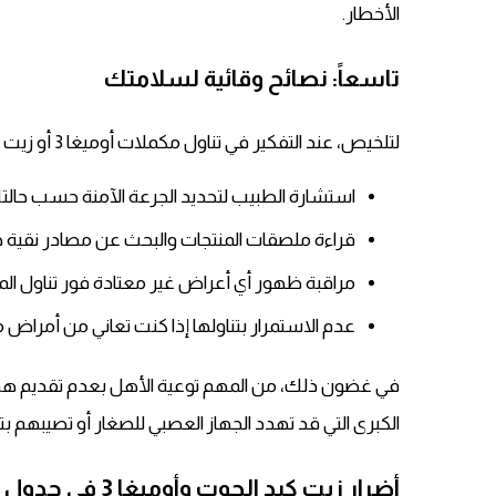
الأخطار.
تاسعاً: نصائح وقائية لسلامتك
لتلخيص، عند التفكير في تناول مكملات أوميغا 3 أو زيت كبد الحوت، يجب اتباع النصائح التالية:
استشارة الطبيب لتحديد الجرعة الآمنة حسب حالت
قراءة ملصقات المنتجات والبحث عن مصادر نقية خا
مراقبة ظهور أي أعراض غير معتادة فور تناول الم
عدم الاستمرار بتناولها إذا كنت تعاني من أمراض م
في غضون ذلك، من المهم توعية الأهل بعدم تقديم هذ
الكبرى التي قد تهدد الجهاز العصبي للصغار أو تصيبهم بت
أضرار زيت كبد الحوت وأوميغا 3 في جدول واضح