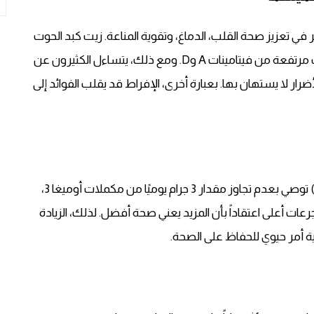
 في تعزيز صحة القلب، الدماغ، وتقوية المناعة. زيت كبد الحوت
يعتبر من أشهر مصادر أوميغا 3، ويحتوي أيضاً على نسب مرتفعة من فيتامينات A وD. ومع ذلك، يتساءل الكثيرون عن
ار لا يستهان بها. بعبارة أخرى، الإفراط قد يقلب الفوائد إلى
يلاحظ أن الجهات الصحية مثل إدارة الغذاء والدواء (FDA) توصي بعدم تجاوز مقدار 3 جرام يوميًا من مكملات أوميغا 3،
لكثيرين يتناولون جرعات أعلى اعتقاداً بأن المزيد يعني صحة أفضل. لذلك، الزيادة
ية أمر حيوي للحفاظ على الصحة.