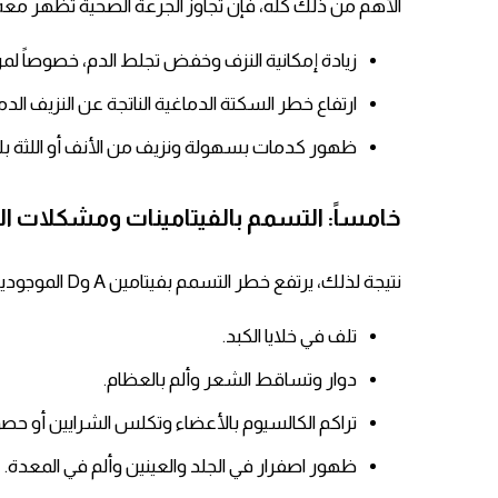
الأهم من ذلك كله، فإن تجاوز الجرعة الصحية تظهر معه 
زيادة إمكانية النزف وخفض تجلط الدم، خصوصاً لمرض
ارتفاع خطر السكتة الدماغية الناتجة عن النزيف الدم
ظهور كدمات بسهولة ونزيف من الأنف أو اللثة ب
خامساً: التسمم بالفيتامينات ومشكلات ال
نتيجة لذلك، يرتفع خطر التسمم بفيتامين A وD الموجودين بتركيز عالٍ في زيت كبد الحوت، وهذا يؤدي إلى:
تلف في خلايا الكبد.
دوار وتساقط الشعر وألم بالعظام.
تراكم الكالسيوم بالأعضاء وتكلس الشرايين أو حصو
ظهور اصفرار في الجلد والعينين وألم في المعدة.