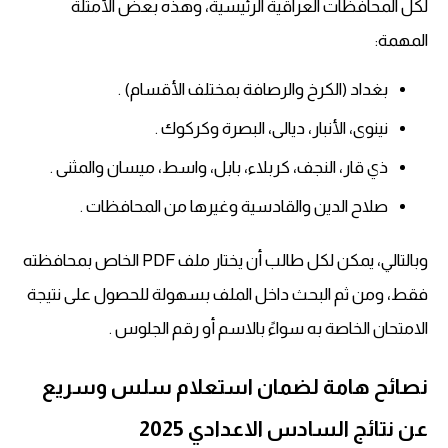
لكل المحافظات العراقية الرئيسية، وهذه بعض الأمثلة
المهمة:
بغداد (الكرخ والرصافة بمختلف الأقسام) .
نينوى، الأنبار، ديالى، البصرة وكركوك .
ذي قار، النجف، كربلاء، بابل، واسط، ميسان والمثنى .
صلاح الدين والقادسية وغيرها من المحافظات .
وبالتالي، يمكن لكل طالب أن يختار ملف PDF الخاص بمحافظته
فقط، ومن ثم البحث داخل الملف بسهولة للحصول على نتيجة
الامتحان الخاصة به سواءً بالاسم أو رقم الجلوس .
نصائح هامة لضمان استعلام سلس وسريع
عن نتائج السادس الاعدادي 2025