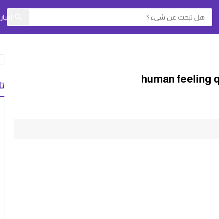
أخبا
تا