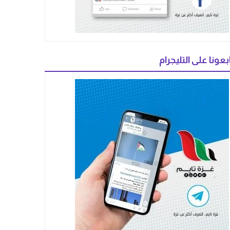
بعونا على التليجرام
لتفاعل الاجتماعي. لذلك، برزت تيك توك كواحدة من أشهر
هذه المنصات التي تبدع محتوى متنوع يستهوى الملايين. من بين أحدث الظواهر الإلكترونية التي اجتاحت هذه المنصة، ظهر اختبار المشاعر “Human Feeling Quiz” الذي لاقى إقبالًا
ى، نحن في
غزة تايم
أمام موجة رقمية تستهدف فضول