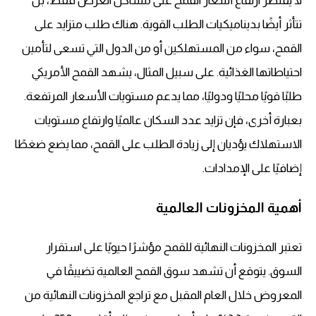
لا يقتصر ارتفاع
أسعار القمح
على مشاكل العرض فقط، بل
تتأثر أيضًا بديناميكيات الطلب القوية. هناك طلب متزايد على
القمح، سواء من المستهلكين أو من الدول التي تسعى لتأمين
احتياطاتها الغذائية. على سبيل المثال، يشهد القمح الأمريكي
طلبًا قويًا محليًا ودوليًا، مما يدعم مستويات الأسعار المرتفعة.
بعبارة أخرى، فإن تزايد عدد السكان عالميًا وارتفاع مستويات
الاستهلاك يؤديان إلى زيادة الطلب على القمح، مما يضع ضغطًا
إضافيًا على الإمدادات.
أهمية المخزونات العالمية
تعتبر المخزونات النهائية للقمح مؤشرًا حيويًا على استقرار
السوق. يتوقع أن تشهد سوق القمح العالمية تضييقًا في
المعروض خلال العام المقبل مع تراجع المخزونات النهائية من