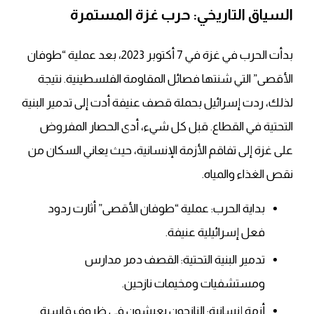
السياق التاريخي: حرب غزة المستمرة
بدأت الحرب في غزة في 7 أكتوبر 2023، بعد عملية “طوفان
الأقصى” التي شنتها فصائل المقاومة الفلسطينية. نتيجة
لذلك، ردت إسرائيل بحملة قصف عنيفة أدت إلى تدمير البنية
التحتية في القطاع. قبل كل شيء، أدى الحصار المفروض
على غزة إلى تفاقم الأزمة الإنسانية، حيث يعاني السكان من
نقص الغذاء والمياه.
بداية الحرب: عملية “طوفان الأقصى” أثارت ردود
فعل إسرائيلية عنيفة.
تدمير البنية التحتية: القصف دمر مدارس
ومستشفيات ومخيمات نازحين.
أزمة إنسانية: النازحون يعيشون في ظروف قاسية