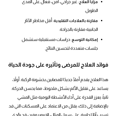
: غير جراحي، آمن، فعال على المدى
مزايا العلاج
الطويل.
: أقل مخاطر الآثار
مقارنة بالعلاجات التقليدية
الجانبية مقارنة بالجراحة.
: دراسات مستقبلية ستشمل
إمكانية التوسع
جلسات متعددة لتحسين النتائج.
فوائد العلاج للمرضى وتأثيره على جودة الحياة
هذا العلاج يقدم أملًا جديدًا للمصابين بخشونة الركبة. أولاً،
يساعد على تقليل الألم بشكل ملحوظ، مما يحسن الحركة.
ثانياً، يعزز القدرة على أداء الأنشطة اليومية مثل المشي.
بالإضافة إلى ذلك، يقلل من الاعتماد على المسكنات التي قد
تسبب آثارًا جانبية. على سبيل المثال، الإيبوبروفين قد يؤدي