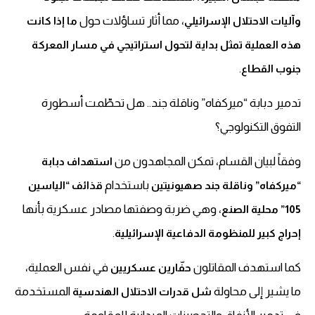
، مما أثار تساؤلات حول
وآليات الاحتلال الإسرائيلي
ما إذا كانت
هذه العملية تمثل بداية لتحول استراتيجي في مسار المعركة
.
جنوب القطاع
تدمير دبابة “ميركفاه” وناقلة جند.. هل تحطّمت أسطورة
التفوق التكنولوجي؟
وفقاً لبيان القسام، تمكن المجاهدون من
استهداف دبابة
باستخدام
“ميركفاه” وناقلة جند صهيونيتين
قذائف “الياسين
، وهي ضربة وصفتها مصادر عسكرية بأنها
105” محلية الصنع
.
إحراج كبير للمنظومة الدفاعية الإسرائيلية
كما استهدف المقاتلون
في نفس العملية،
حفّارين عسكريين
ما يشير إلى محاولة
المستخدمة
شل قدرات الاحتلال الهندسية