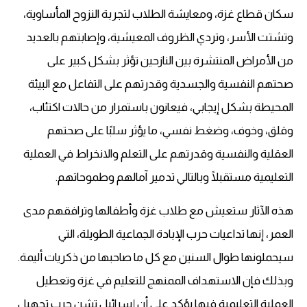
سكان قطاع غزة، ومعايشة الطلاب لتجربة النزوح المأساوية،
وتشتت الأسر، وتردي الظروف المعيشية، وإصابتهم بالعديد
من الأمراض المنتشرة بين النازحين تؤثر بشكل كبير على
صحتهم النفسية والجسدية وقدرتهم على التفاعل مع البيئة
المحيطة بشكل إيجابي، فيعانون باستمرار من حالات اكتئاب،
وقلق، وخوف، وضغط نفسي، ما يؤثر سلبًا على صحتهم
العقلية والنفسية وقدرتهم على التعلم والانخراط في العملية
التعليمية مستقبلًا وبالتالي تدمير آمالهم وطموحاتهم.
هذه الآثار ستعيش مع طلاب غزة وأطفالها وترافقهم مدى
العمر، إنها تداعيات حرب الإبادة الجماعية الطويلة، التي
سيحملونها طوال السنين مع كل ما صاحبها من ذكريات أليمة.
وبذلك فإن الاستهداف الممنهج للتعليم في غزة وتعطيل
العملية التعليمية فيها يؤكد على أن إسرائيل تشن حرب تجهيل