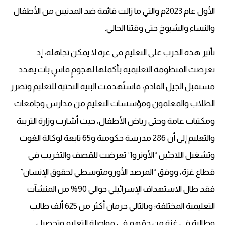
الأول عام 2023م والتي ما زالت قائمة ضد المدنيين من الأطفال
والنساء والشيوخ حتى وقتنا الحالي.
تأثير هذه الحرب على التعليم في غزة لا يمكن تجاهله، إذ
تعرضت المنظومة التعليمية بأكملها لهجومٍ قاسٍ بات يهدد
مستقبل الجيل القادم، فاستُهدفت البنية التحتية للتعليم وتضرر
الطلاب والمعلمون ومؤسسات التعليم من مدارس وجامعات
ومكتبات عامة وحتى رياض الأطفال، حيث أشارت وزارة التربية
والتعليم إلى أن 286 مدرسة حكومية و65 تابعة لوكالة الغوث
وتشغيل اللاجئين “الأونروا” تعرضت للقصف والتخريب في
قطاع غزة، ووفق “المرصد الأورومتوسطي لحقوق الإنسان”
فقد طال الاستهداف الإسرائيلي حوالي 90% من المنشآت
التعليمية المختلفة؛ وبالتالي حرمان أكثر من 625 ألف طالب
وطالبة في غزة من حقهم في مواصلة التعليم وتحصيل