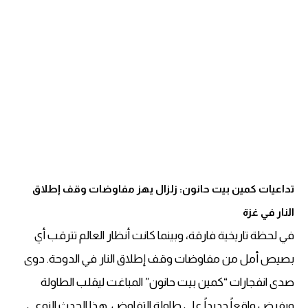
تداعيات كمين بيت حانون: زلزال يهز مفاوضات وقف إطلاق
النار في غزة
في لحظة تاريخية فارقة، وبينما كانت أنظار العالم تترقب أي
بصيص أمل من مفاوضات وقف إطلاق النار في الدوحة. دوى
صدى انفجارات “كمين بيت حانون” المباغت ليقلب الطاولة
ويفرض واقعاً جديداً على طاولة التفاوض. هذا الحدث النوعي.