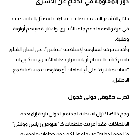
دور المقاومة في الدفاع عن الأسرى
خلال الأشهر الماضية، تصاعدت نداءات الفصائل الفلسطينية
في غزة والضفة لدعم ملف الأسرى، واعتبار قضيتهم أولوية
وطنية.
وأكدت حركة المقاومة الإسلامية “حماس”، على لسان الناطق
باسم كتائب القسام. أن استمرار معاناة الأسرى ستكون له
“تبعات مباشرة” على أي اتفاقات أو مفاوضات مستقبلية مع
الاحتلال.
تحرك حقوقي دولي خجول
ومع ذلك، لا تزال استجابة المجتمع الدولي باردة إزاء هذه
الانتهاكات. فقد أعربت منظمات كـ “هيومن رايتس ووتش”
و”العفو الدولية” عن قلقها. لكن دون خطوات ملموسة