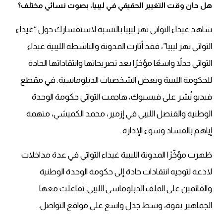
هل حان وقت التغيير الحقيقي في ليبيا، بصوت نسائي مختلف؟
شاهد غيداء التواتي تهز ليبيا بالنسبة لاستفسارك حول “غيداء
التواتي تهز ليبيا”، فقد أثارت المدونة والناشطة الليبية غيداء
التواتي جدلاً واسعًا مؤخرًا بعد تصريحاتها وانتقاداتها الحادة
للحكومة الليبية وبعض الشخصيات الدبلوماسية. في مقطع
فيديو نُشر على فيسبوك، هاجمت التواتي حكومة الوحدة
الوطنية والقنصل الليبي في إزمير، محمد الكميشي، متهمة
إياهم بالفساد وسوء الإدارة .
ظهرت مؤخّرًا المدونة الليبية غيداء التواتي في عدة مداخلات
لاذعة لتوجيه انتقادات حادة إلى حكومة الوحدة الوطنية
والقائمين على الملف الدبلوماسي الليبي. تفاعلت معها
الجماهير بقوة، وسط جدل واسع على مواقع التواصل.