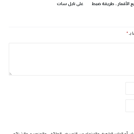
 الأقمار.. طريقة ضبط
على نايل سات
 بـ
*
 أو الذات الالهية. والابتعاد عن التحريض الطائفي والعنصري والشتائم.