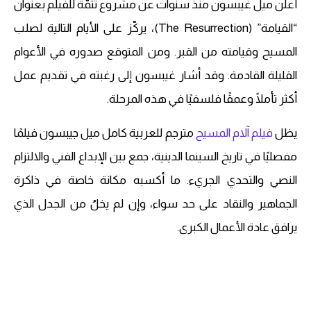
أعلن ميل غيبسون منذ سنوات عن مشروع تتمّة للفيلم بعنوان
“القيامة” (The Resurrection)، يركّز على الأيام التالية لصلب
المسيح وقيامته من القبر. ومن المتوقع صدوره في الأعوام
القليلة القادمة. وقد أشار غيبسون إلى رغبته في تقديم عمل
أكثر تأملًا وعمقًا فلسفيًا في هذه المرحلة.
يظل
فيلم آلام المسيح
مترجم للعربية كامل ميل جيبسون فيلمًا
مفصليًا في تاريخ السينما الدينية، جمع بين الإبداع الفني والالتزام
النصي والتحدي الجريء. ما أكسبه مكانة خاصة في ذاكرة
الجماهير والنقاد على حد سواء، وإن لم يخلُ من الجدل الذي
يرافق عادة الأعمال الكبرى.