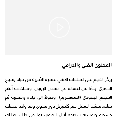
المحتوى الفني والدرامي
يركّز الفيلم على الساعات الاثنتي عشرة الأخيرة من حياة يسوع
الناصري، بدءًا من اعتقاله في بستان الزيتون، ومحاكمته أمام
المجمع اليهودي (السنهدريم)، وصولًا إلى جلده وتعذيبه ثم
صلبه. يجسّد الممثل جيم كافيزيل دور يسوع، وقد واجه تحديات
جسدية ونفسية شديدة أثناء التصوير، بما في ذلك إصابات