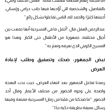
أما النجمة إلهام الفضالة فعلّقت قائلة: “العمل مختلف ومليء
بالتفاصيل، والشخصية التي أؤديها فيها جانب درامي وإنساني،
أحببتها كثيرًا. والحمد لله، الناس تفاعلوا بشكل رائع.”
عبدالرحمن العقل قال: “أجمل ما في المسرحية أنها جمعت بين
أجيال مختلفة، جمهورنا من الأطفال حتى الكبار. وهذا هو
المسرح الكويتي الذي نعرفه ونعتز به.”
نبض الجمهور: ضحك وتصفيق وطلب لإعادة
العرض
رصدنا تفاعل الجمهور بعد انتهاء العرض، حيث بدت البهجة
واضحة على وجوه الحضور من مختلف الأعمار. وقال أحد
الحضور: “ما ضحكنا من قلبنا من زمان! المسرحية ممتعة وفيها
رسائل عميقة بطريقة ذكية جدًا.”