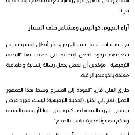
الأسبوع خلال شهري أبريل ومايو، مع نية لتنظيم جولة خليجية
قريبًا.
آراء النجوم: كواليس ومشاعر خلف الستار
في تصريحات خاصة عقب العرض، عبّر أبطال المسرحية عن
سعادتهم بردود الفعل الإيجابية التي حظيت بها “المدينة
الترفيهية”، مؤكدين أن العمل يحمل رسالة إنسانية واجتماعية
مغلفة بالكوميديا الراقية.
طارق العلي قال: “العودة إلى المسرح وسط هذا الجمهور
الجميل تعني لي الكثير. (المدينة الترفيهية) ليست مجرد عرض
ترفيهي، بل رسالة فيها ضحكة ودرس. حاولنا أن نرسم البسمة
ونقدّم مضمونًا محترمًا يناسب الجميع.”