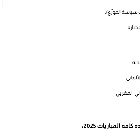
 سياسة الموزّع).
دية
لألماني
ي، المغربي