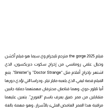
فيلم the gorge 2025 مترجم تليجرام وي سيما هو فيلم أكشن
وخيال علمي رومانسي من إخراج سكوت ديريكسون، الذي
اشتهر بإخراج أفلام مثل “Doctor Strange” و”Sinister”. يتبع
الفيلم قصة ليفي، الذي يلعبه مايلز تيلر، ودراسا التي تؤدي دورها
أنيا تايلور-جوي، وهما قناصان محترفان مهمتهما حماية جانبين
متقابلين من ممر ضيق يعرف باسم “الغورج”. يتعين عليهما
مراقبة هذا الممر الغامض المليء بالأسرار، وهو مهمة بالغة