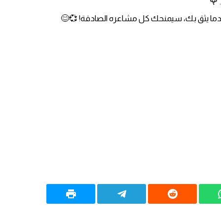
 🌹
عندما يثق بك، سيمنحك كل مشاعره الصادقة! 💞😊