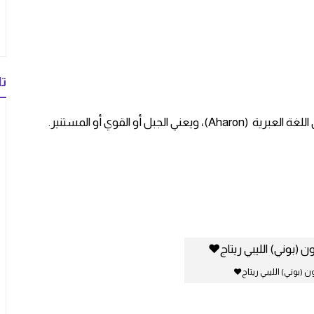
تا
 أو القوي أو المستنير.
 (بوني) الليبي ريتاج❤️