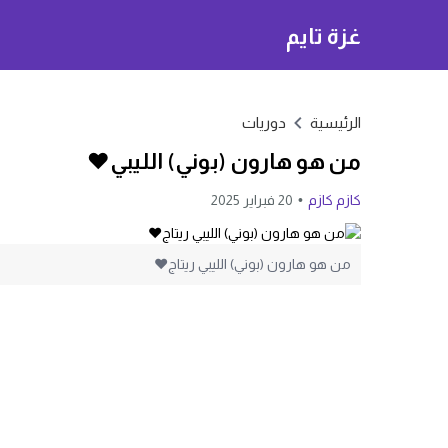
غزة تايم
الرئيسية
دوريات
من هو هارون (بوني) الليبي❤️
كازم كازم
20 فبراير 2025
من هو هارون (بوني) الليبي ريتاج❤️