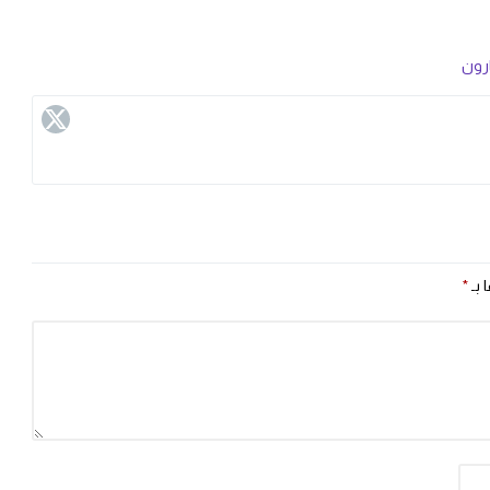
رون
 بـ
*