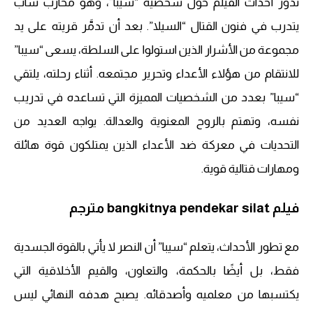
تدور أحداث الفيلم حول شخصية “سيبا”، وهو محارب شاب
يتدرب في فنون القتال “السيلا”. بعد أن تدمَّر قريته على يد
مجموعة من الأشرار الذين استولوا على السلطة، يسعى “سيبا”
للانتقام من هؤلاء الأعداء وتحرير مجتمعه. أثناء رحلته، يلتقي
“سيبا” بعدد من الشخصيات المميزة التي تساعده في تدريب
نفسه، وتهتم بالروح المعنوية والعدالة. يواجه العديد من
التحديات في معركة ضد الأعداء الذين يمتلكون قوة هائلة
ومهارات قتالية قوية.
فيلم bangkitnya pendekar silat مترجم
مع تطور الأحداث، يتعلم “سيبا” أن النصر لا يأتي بالقوة الجسدية
فقط، بل أيضًا بالحكمة، والتعاون، والقيم الأخلاقية التي
يكتسبها من معلميه وأصدقائه. يصبح هدفه النهائي ليس