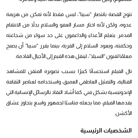
تتوج القصة بانتصار “سيبا”، ليس فقط لأنه تمكن من هزيمة
عدوه، ولكن لأنه اختار مسار العفو والسلام بدلاً من الانتقام
المدمر. يتعلم الأعداء والداعمون على حد سواء من شجاعته
وحكمته، ويعود السلام إلى القرية، بينما يقرر “سيبا” أن يصبح
معلمًا لفنون “السيلا”، لينقل هذه القيم إلى الأجيال القادمة.
نال الفيلم استحسانًا كبيرًا بسبب تصويره المتقن للمشاهد
القتالية، والتمثيل العاطفي العميق، واستخدامه لعناصر الثقافة
الإندونيسية بشكل فني. كما أشاد النقاد بالرسائل الإنسانية التي
يقدمها الفيلم، مما يجعله مناسبًا لجمهور واسع يتجاوز عشاق
الأكشن.
الشخصيات الرئيسية