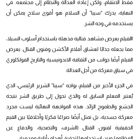
فقط الانتقام، ولكن إعادة العدالة والنظام إلى مجتمعه. في
النهاية، يدرك “سيبا” أن السلام هو أقوى سلاح يمكن أن
يستخدمه في وجه الشر.
االفيلم يعرض مشاهد قتالية مذهلة باستخدام أسلوب السيلا،
مما يجعله جذابًا لعشاق أفلام الأكشن وفنون القتال. يعرض
الفيلم أيضًا جوانب من الثقافة الاندونيسية والتاريخ الفولكلوري
في سياق معركة من أجل العدالة.
في الجزء الأخير من الفيلم، يواجه “سيبا” الشرير الرئيسي، الذي
يُعتبر المعلم السابق له والذي تحول إلى طريق الشر نتيجة
الجشع والطموح الزائد. هذه المواجهة النهائية ليست مجرد
معركة جسدية، بل تمثل أيضًا صراعًا فكريًا وأخلاقيًا بين القيم
الحقيقية لفنون القتال (الشرف، والتضحية، والدفاع عن
المظلوم) وبين استخدامها لتحقيق أهداف أنانية ومدمرة.