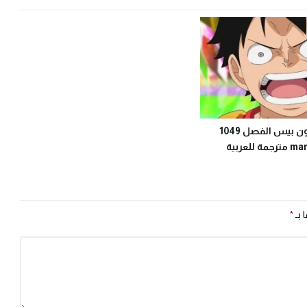
تسريبات مانجا ون بيس الفصل 1049
لعربية
 بـ
*