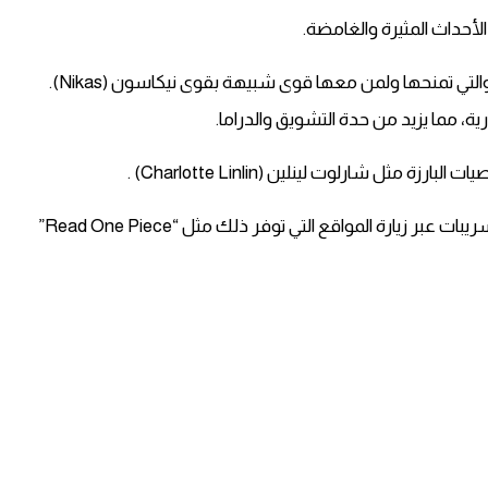
أحداث المثيرة والغامضة.
في هذا الفصل، يتم تفعيل قوة جديدة لبوني (Bonney) والتي تمنحها ولمن معها قوى شبيهة بقوى نيكاسون (Nikas).
ية، مما يزيد من حدة التشويق والدراما.
ل شارلوت لينلين (Charlotte Linlin) .
يمكنك قراءة الفصل مترجم بالكامل ومتابعة الصور والتسريبات عبر زيارة المواقع التي توفر ذلك مثل “Read One Piece”