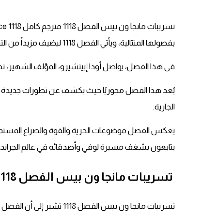
بفصولها المتتالية، ويأتي الفصل 1118 ليضيف مزيداً من التشويق والإثارة إلى هذه القصة الملحمية.
في هذا الفصل، يواصل أودا إييتشيرو، المؤلف الشهير،
يُعد هذا الفصل محوريًا حيث يكشف عن تطورات جديدة تت
الجارية.
يعكس الفصل موضوعات الحرية والقوة والصراع المستمر بي
يتابعون بشغف مسيرة لوفي وأصدقائه في عالم الجراند ل
تسريبات مانجا ون بيس الفصل 1118 مترجم كامل 1118 one piece
تسريبات مانجا ون بيس الفصل 1118 تشير إلى أن الفصل الجديد يحمل عنوان “كن حرًا” (Be Free).