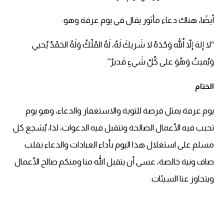
أيضًا، هناك دعاء مأثور يقال في يوم عرفة وهو:
“لا إلهَ إلاّ اللهُ وَحْدَهُ لا شَريكَ لَهُ، لَهُ المُلْكُ وَلَهُ الحَمْدُ يُحيي
وَيُميتُ وَهُوَ على كُلّ شَيءٍ قَديرٌ”
الختام
يوم عرفة يمثل فرصة للتوبة والاستغفار والدعاء، وهو يوم
تحبب فيه الأعمال الصالحة وتتقبل فيه الدعوات، لذا، يُشجع كل
مسلم على استغلال هذا اليوم بأداء العبادات والدعاء بقلب
صاف ونية خالصة، عسى أن يتقبل الله منا ومنكم صالح الأعمال
ويتجاوز عنا السيئات.