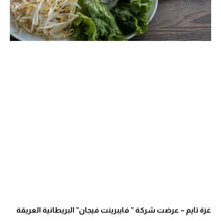
غزة تايم – عرضت شركة ” فايبرينت فيجان” البريطانية العريقة