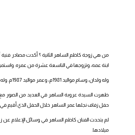
من هي زوجة كاظم الساهر الثانية ؟ أكدت مصادر فنية أ
ابنة عمه، وتزوجها في التاسعة عشرة من عمره. واستمر الزواج
وله ولدان، وسام مواليد 1981م، وعمر مواليد 1987م. وله حفيدتان، هنا سناء مواليد 2011 وآية من مواليد 2014.
ظهرت السيدة عروبة الساهر في العديد من الصور مع 
حفل زفاف نجلها عمر الساهر خلال الحفل الذي أقيم في ا
لم يتحدث الفنان كاظم الساهر في وسائل الإعلام عن زو
ميلادها.