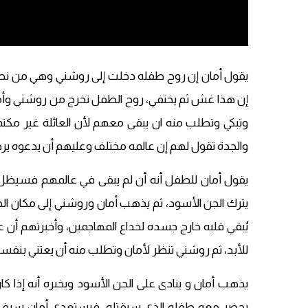
يقول أمان إن روح طفله دخلت إلى روشني وهي من ن
إن هذا غش ثم يختفي، روح الطفل تخرج من روشني وأما
وتبكي وتطلب منه ان يبقى معهم لأن العائلة غير مكتم
والجدة تقول لهم إن عالمه مختلف وعليهم أن يدعوه يرح
يقول أمان للطفل أنه أن لم يبقى في عالمهم فسيظل
يترك الجن الأسود، ثم يذهب أمان وروشني إلى مكان الج
يُبقي قلبه خارج جسده لخداع المهاجمين، وأخبرتهم أن 
للأبد، ثم روشني تنظر لأمان وتطلب منه أن يعتني بنفسه
يذهب أمان و ينادى على الجن الأسود ويخبره أنه إذا ك
يحضر معه طفله الذي سيقتله، فيستعدي أمان سيف الج