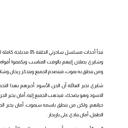
تبدأ أحداث مسلسل ساحر
وشايري يصلان إليهم بالوقت المناسب ويكمموا أفواه ا
ومن ينطق به يموت، فينصدم الجميع ويتذكر ريحان وشايري 
شايري تخبر العائلة أن الجن الأسود أخبرهم بهذا الت
الاسود وهو يضحك، فيذهب الجميع إليه، أمان يخبر الج
حياتهم، ولكن من ينطق باسمه سيموت، أمان يخبر الج
الطفل، أمان ينادي على بازيجار.