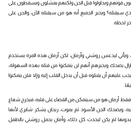
دمون قوتهم ويحاولوا قتل الجن ولكنهم يفشلون ويسقطون على
ي سيقتله؟ ويخبر الجميع أنه هو من سيقتله الآن، والجن على
ر لحظة.
، ويأتي ليدعس روشني وأرمان، لكن أرمان هذه المرة يستخدم
ازال يضحك ويخبرهم أنهم لن يتمكنوا من قتله بهذه السهولة،
جب عليهم أن يقتلوه قبل أن يدخل القلب إليه وإلا فلن يتمكنوا
ًا.
 فقط أرمان هو من سيتمكن من القضاء على قلبه، فيخرج شعاع
ه، ويضحك الجن الأسود ثم يموت، ريحان يشكر شايري لأنها
بدونها لم يكن ليحدث كل ذلك، وأمان يحمل روشني بالطفل