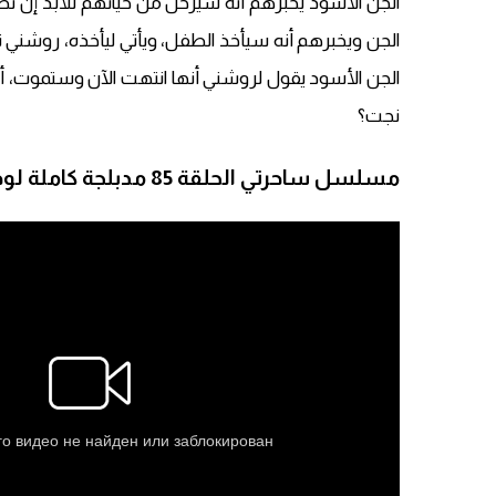
الجن الأسود يخبرهم أنه سيرحل من حياتهم للأبد إن نط
الجن ويخبرهم أنه سيأخذ الطفل، ويأتي ليأخذه، روشني 
الجن الأسود يقول لروشني أنها انتهت الآن وستموت، 
نجت؟
مسلسل ساحرتي الحلقة 85 مدبلجة كاملة لودي نت