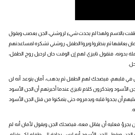
طقت بالاسم ولهذا لم يحدث شيء لروشني، الجن يعصب ويقول
ن يعانقها ثم ينظروا ويروا الطفل، روشني تشكره لمساعدتهم
لة بدونه، فتقول تابيزي لهم إن الوقت حان لرحيل روح الطفل،
ل.
 في قلبهم، فيضحك لهم الطفل ثم يذهب، أمان يتوعد أنه لن
ن الأسود ويتذكرون كلام تابيزي عندما أخبرتهم أن الجن الأسود
عليهم أن يجدوا قلبه ويدمروه حتى يتمكنوا من قتل الجن الأسود
.
ان يجرؤ فعليه أن يقاتل معه، فيضحك الجن ويقول لأمان أنه لم
ن ويقول للجن الأسود أنه ليس بحاجة إلى طفله لكي يقتله،