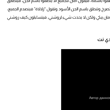
قوا باسمه، فيقول أمان للجميع ألا ينطقوا باسم الجن، فيتضايق
تصرخ وتنطق باسم الجن الأسود وتقول “زلالاة” فينصدم الجميع،
أمان يبكي ولكن لا يحدث شيء لروشني، فيتساءلون كيف روشني