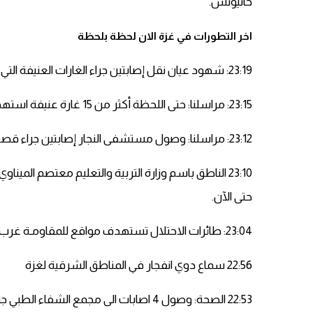
خانيونس.
اخر التطورات في غزة الان لحظة بلحظة
23:19: شهود عيان نقل إصابتين جراء الغارات العنيفة التي شنها طيران الاحتلال الحربي غرب مدينة رفح جنوب قطاع غزة.
23:15: مراسلنا: حتى اللحظة أكثر من 15 غارة عنيفة استهدفت موقع يتبع للمقاومة غرب مدينة رفح جنوب قطاع غزة.
23:12: مراسلنا: وصول مستشفى النجار إصابتين جراء قصف غرب رفح.
23:10 الناطق باسم وزارة التربية والتعليم معتصم المين
حتى الآن.
23:04: طائرات الاحتلال تستهدف مواقع للمقاومـة غرب رفح بسلسة من الغارات
22:56 سماع دوي انفجار في المناطق الشرقية لغزة
22:53 الصحة: وصول 4 اصابات الى مجمع الشفاء الطبي جراء التصعيد الاسرائيلي