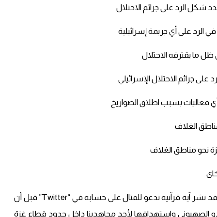
وكان المتحدث العسكري باسم سرايا القدس أبو حمزة، قد نشر آية قرآنية تدعو للقتال على حسابه في “Twitter” قبل أن
لعدو الصهيوني واستهدافها لأحد مجاهدينا داخل حدود قطاع غزة