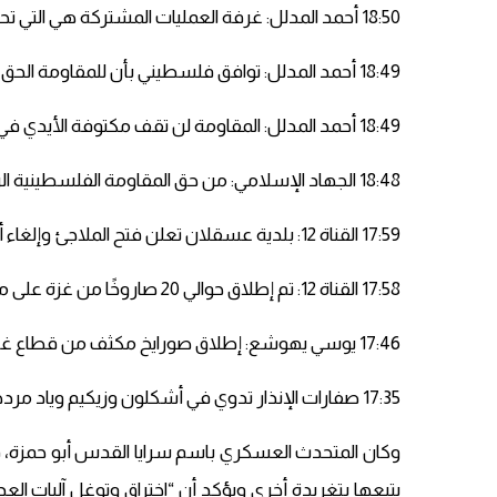
18:50 أحمد المدلل: غرفة العمليات المشتركة هي التي تحدد شكل الرد على جرائم الاحتلال
18:49 أحمد المدلل: توافق فلسطيني بأن للمقاومة الحق في الرد على أي جريمة إسرائيلية
18:49 أحمد المدلل: المقاومة لن تقف مكتوفة الأيدي في ظل ما يقترفه الاحتلال
18:48 الجهاد الإسلامي: من حق المقاومة الفلسطينية الرد على جرائم الاحتلال الإسرائيلي
17:59 القناة 12: بلدية عسقلان تعلن فتح الملاجئ وإلغاء أي فعاليات بسبب اطلاق الصواريخ
17:58 القناة 12: تم إطلاق حوالي 20 صاروخًا من غزة على مناطق الغلاف
17:46 يوسي يهوشع: إطلاق صورايخ مكثف من قطاع غزة نحو مناطق الغلاف
17:35 صفارات الإنذار تدوي في أشكلون وزيكيم وياد مردخاي
يتبعها بتغريدة أخرى ويؤكد أن “اختراق وتوغل آليات ا