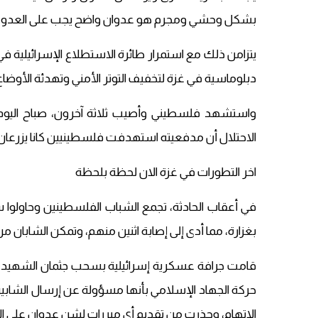
بشكل وحشي ومجرم هو عدوان واضح يجب على العدو أن ي
يتزامن ذلك مع استمرار طائرة الاستطلاع الإسرائيلية في
دبلوماسية في غزة لتخفيف التوتر الأمني ​​وتهدئة الأوضاع ا
واستشهد فلسطيني وأصيب ثلاثة آخرون، صباح اليوم 
الاحتلال أن مدفعيته استهدفت فلسطينيين كانا يزرعان
اخر التطورات في غزة الان لحظة بلحظة
في أعقاب الحادثة، تجمع الشباب الفلسطينين وحاولوا س
بغزارة، مما أدى إلى إصابة اثنين منهم، وتمكن الشابان 
قامت جرافة عسكرية إسرائيلية بسحب جثمان الشهيد في
حركة الجهاد الإسلامي بأنها مسؤولة عن إرسال الشابين 
الاتهام، وحذرت من تقديم أي مبررات لشن عدوان على ال