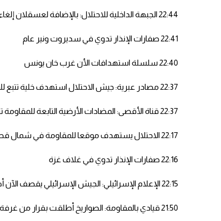
22:44 الجبهة الداخلية للاحتلال: بالإضافة لعسقلان إلغاء الدراسة غدا في نتيفوت بسبب التوتر مع غزة
22:41 صفارات الإنذار تدوي في سديروت ونير عام
22:40 سلسلة استهدافات الأن غرب خان يونس
22:37 مصادر عبرية: جيش الاحتلال استهدف خلية تتبع للمقاومة ورصد إصابتها
22:37 قناة الأقصى: المضادات الأرضية التابعة للمقاومة تتصدى لطائرات الاحتلال شمال قطاع غزة
22:17 الاحتلال يستهدف موقعا للمقاومة في شمال قطاع غزة
22:16 صفارات الإنذار تدوي في غلاف غزة
22:15 الإعلام الإسرائيلي: الجيش الإسرائيلي يقصف الآن أهدافا في قطاع غزة رداً على إطلاق الصواريخ
21:50 قيادي بالمقاومة: الصواريخ أطلقت بقرار من غرفة العمليات المشتركة