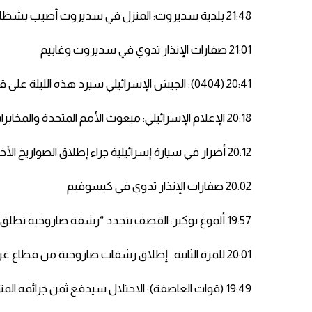
21:48 بلدية سديروت: المنزل في سديروت أصيب بشظايا صاروخ قبة حديدية
21:01 صفارات الإنذار تدوي في سديروت وغابيم
20:41 (0404): الجيش الإسرائيلي سيرد هذه الليلة على قصف غلاف غزة
20:18 الإعلام الإسرائيلي: مبعوث الأمم المتحدة والمخابرات المصرية يجرون اتصالات لاستعادة الهدوء بغزة
20:12 أضرار في سيارة إسرائيلية جراء إطلاق الصواريخ الأخيرة على عسقلان
20:02 صفارات الإنذار تدوي في كيسوفيم
19:57 ألموغ بوكير: القصف يتجدد “رشقة صاروخية تطلق من غزة نحو عسقلان”
20:01 للمرة الثانية.. إطلاق رشقات صاروخية من قطاع غزة باتجاه مناطق الغلاف
19:49 (قوات العاصفة): الاحتلال سيدفع ثمن جرائمه المتواصلة بحق أبناء شعبنا