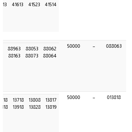
513
41613
41523
41514
50000
–
088063
63
88963
88053
88062
63
88163
88073
88064
50000
–
013818
2818
13718
13808
13817
4818
13918
13828
13819