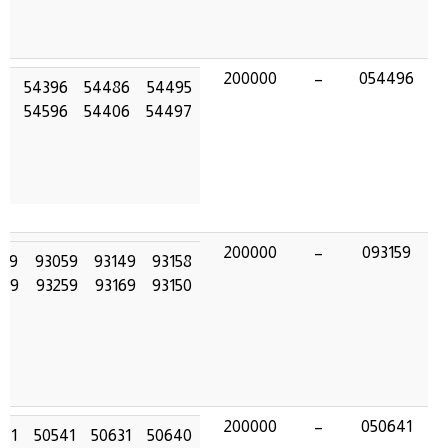
200000
–
054496
6
54396
54486
54495
6
54596
54406
54497
200000
–
093159
159
93059
93149
93158
159
93259
93169
93150
200000
–
050641
641
50541
50631
50640