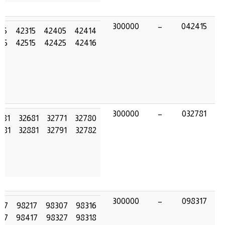
300000
–
042415
15
42315
42405
42414
15
42515
42425
42416
300000
–
032781
781
32681
32771
32780
781
32881
32791
32782
300000
–
098317
17
98217
98307
98316
17
98417
98327
98318