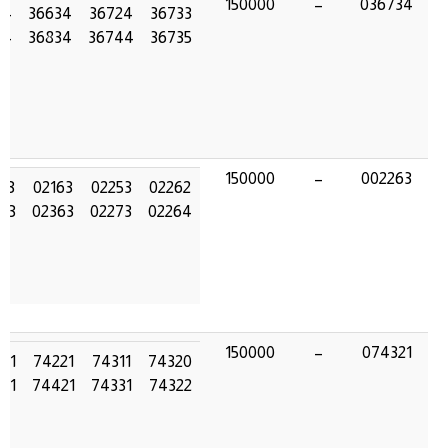
150000
–
036734
34
36634
36724
36733
34
36834
36744
36735
150000
–
002263
63
02163
02253
02262
63
02363
02273
02264
150000
–
074321
321
74221
74311
74320
321
74421
74331
74322