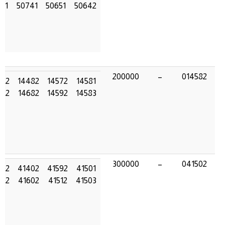
41
50741
50651
50642
200000
–
014582
582
14482
14572
14581
582
14682
14592
14583
300000
–
041502
502
41402
41592
41501
502
41602
41512
41503