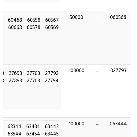
50000
–
060568
68
60468
60558
60567
68
60668
60578
60569
100000
–
027793
93
27693
27783
27792
93
27893
27703
27794
100000
–
063444
4
63344
63434
63443
4
63544
63454
63445