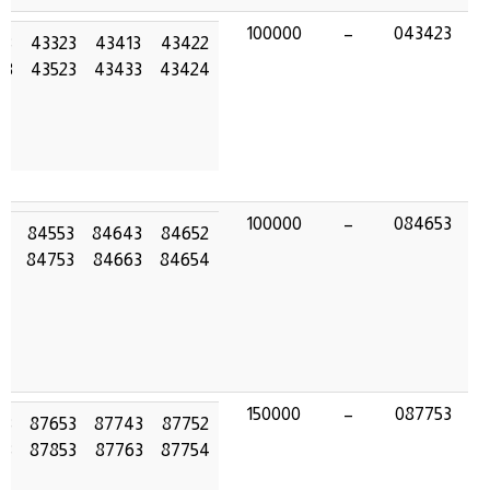
100000
–
043423
23
43323
43413
43422
23
43523
43433
43424
100000
–
084653
3
84553
84643
84652
3
84753
84663
84654
150000
–
087753
53
87653
87743
87752
53
87853
87763
87754