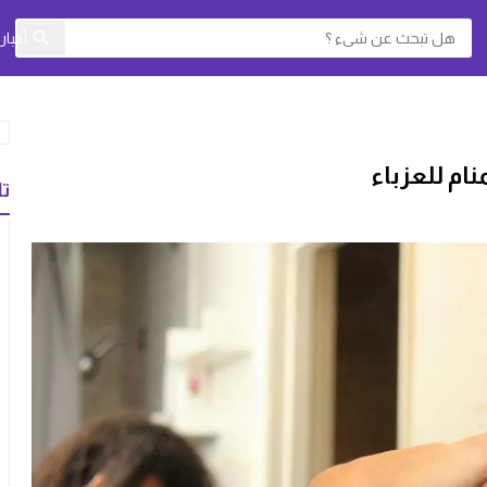
أخبا
ام للعزباء
تا