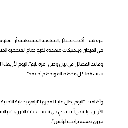
غزة تايم – أكدت فصائل المقاومة الفلسطينية أن مقاوم
في الميدان وبتكتيكات متعددة لكبح جماح العنجهية الصهيو
وقالت الفصائل في بيان وصل “غزة تايم”، اليوم الأربعاء 11 سبتمبر 2019: “لن تفلح الدعاية الانتخابية للمجرم نتن
سيسقط كل مخططاته ويحطم أحلامه”.
وأضافت: “اليوم يطل علينا المجرم نتنياهو بدعاية انتخا
الأردن، وليتبجح أنه ماضٍ في تنفيذ صفقة القرن رغم الف
فريق صفقة ترامب البائس”.