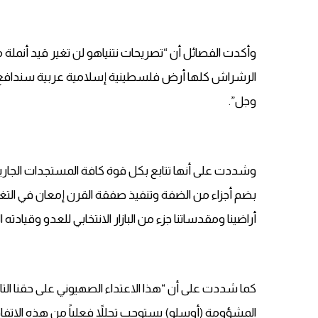
وأكدت الفصائل أن “تصريحات نتنياهو لن تغير قيد أنملة 
الرشراش كلها أرض فلسطينية إسلامية عربية سندافع عنه
وجل”.
وشددت على أنها تتابع بكل قوة كافة المستجدات الجارية 
بضم أجزاء من الضفة وتنفيذ صفقة القرن إمعان في التغ
أراضينا ومقدساتنا جزء من البازار الانتخابي للعدو وقيادته 
المشؤومة (أوسلو) يستوجب تحللاً فعلياً من هذه الاتفاقي