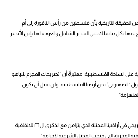
من الحقيقة التاريخية بأن فلسطين من رأس الناقورة إلى أم
ا بكل ما نملك حتى التحرير الشامل والعودة لها بإذن الله عز
على الساحة الفلسطينية، معتبرةً أن “تصريحات المجرم نتنياهو
ول “الصهيوني” بحق أرضنا الفلسطينية، ولن نقبل أن تكون
المنهزمة”.
كما شددت على أن “هذا الاعتداء الصهيوني على حقنا التاريخي في أراضينا المحتلة الذي يتزامن مع الذكرى ال٢٦ للاتفاقية
ة المخزية، التي منحت المحتل الشرعية لإجرامه”.