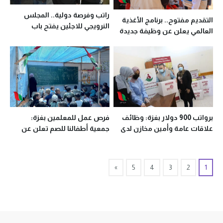
راتب وفرصة دولية.. المجلس
التقديم مفتوح.. برنامج الأغذية
النرويجي للاجئين يفتح باب
العالمي يعلن عن وظيفة جديدة
التقديم حتى 13 مايو
في غزة
برواتب 900 دولار بغزة: وظائف
فرص عمل للمعلمين بغزة:
علاقات عامة وأمين مخازن لدى
جمعية أطفالنا للصم تعلن عن
جمعية أرض الإنسان
وظائف بالتعليم الشمولي
»
5
4
3
2
1