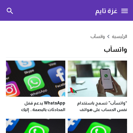
غزة تايم
الرئيسية
واتسآب
واتسآب
“واتسآب” تسمح باستخدام
WhatsApp يدعم قفل
نفس الحساب على هواتف
المحادثات بالبصمة.. إليك
متعددة قريبًا
الطريقة