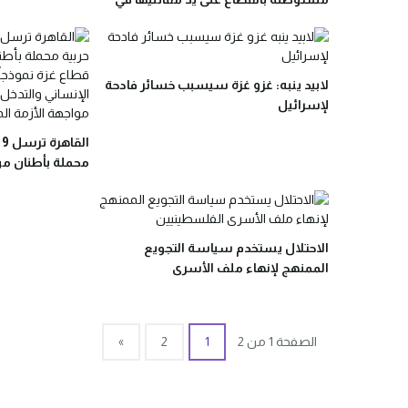
غلاف غزة
لابيد ينبه: غزو غزة سيسبب خسائر فادحة
لإسرائيل
ا
محملة بأطنان من 
وتسقطها فوق غ
الاحتلال يستخدم سياسة التجويع
الممنهج لإنهاء ملف الأسرى
الفلسطينيين
الصفحة 1 من 2
1
2
»