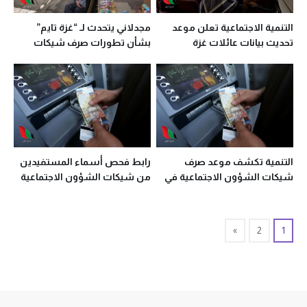
التنمية الاجتماعية تعلن موعد
مجدلاني يتحدث لـ “غزة تايم”
تحديث بيانات عائلات غزة
بشأن تطورات صرف شيكات
المستفيدة
الشؤون الاجتماعية
التنمية تكشف موعد صرف
رابط فحص أسماء المستفيدين
شيكات الشؤون الاجتماعية في
من شيكات الشؤون الاجتماعية
غزة
الدفعة الأولى 2020
»
2
1