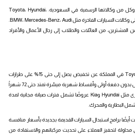
من أبرز الشركات التي أعلنت عن عروضها الرمضانية وكل من وكالاتها الرسمية في السعودية: Toyota، Hyundai،
Nissan، Kia، Chevrolet، Ford، MG، Honda، بالإضافة إلى وكالات السيارات الفاخرة مثل BMW، Mercedes-Benz، Audi.
المشترين، من العائلات والطلاب إلى رجال الأعمال والأفراد
وعلى سبيل المثال، أعلنت وكالة معتمدة لطرازات Toyota في المملكة عن تخفيض يصل إلى حتى 15% على طرازات
مختارة من سياراتها خلال شهر رمضان، مع باقات تمويل بدون دفعة أولى وأقساط شهرية ميسّرة تمتد حتى 72 شهراً
بحسب الشروط والأحكام. في حين قدّمت وكالات أخرى مثل Hyundai وKia عروضًا تشمل فترات صيانة مجانية لمدة
مل البطارية والمحرك.
يضًا برامج استبدال السيارات القديمة بجديدة بأسعار منافسة
إضافية عند البيع أو التبديل (Trade-in)، في محاولة لتحفيز العملاء على تحديث مركباتهم والاستفادة من