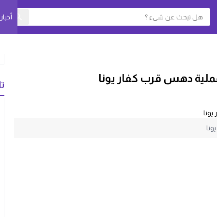
أخبا
تا