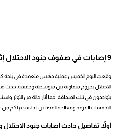
9 إصابات في صفوف جنود الاحتلال إثر عملية دهس قرب كفار يونا
الاحتلال بجروح متفاوتة بين متوسطة وخفيفة. حدث هذا
يتواجدون في تلك المنطقة، مما أثار حالة من التوتر واست
التحقيقات اللازمة ومعالجة المصابين. لذا، نقدم لكم من
غ
أولاً: تفاصيل حادث إصابات جنود الاحتلال