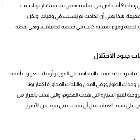
أعلنت مصادر طبية إسرائيلية عبر “نجمة داود الحمراء” عن إصابة 9 أشخاص في عملية دهس بمدينة كفار يونا،. حيث
توسطة و3 آخرين إصاباتهم طفيفة. هذا يعني أن الحادث لم يتسبب في وفيات، ولكن
لة. لحظة وقوع العملية كانت في محطة الحافلات،. وهي نقطة
ات جنود الاحتلال
 باشرت بالتحقيقات الميدانية على الفور، وأرسلت تعزيزات أمنية
حدات الطوارئ في المدن والبلدات المجاورة لكفار يونا.
حية لتتبع السيارة التي نفذت الهجوم، والتي لاذت بالفرار من
بض على منفذ العملية قبل أن يتسبب في مزيد من الأضرار.