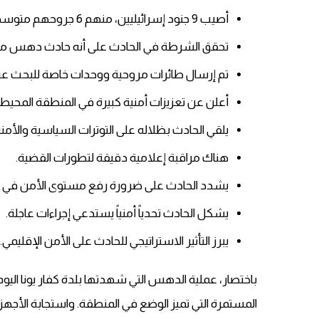
أصيب 9 جنود إسرائيليين، منهم 6 جروحهم متوسطة و3 طفيفة.
تحقق الشرطة في الحادث على أنه حادث دهس مت
تم إرسال طائرات مروحية ووحدات خاصة للبحث عن 
أعلن عن تعزيزات أمنية كبيرة في المنطقة المحيط
يلقي الحادث بظلاله على التوترات السياسية والأمن
هناك مراقبة إعلامية دقيقة لتطورات القضية.
يشدد الحادث على ضرورة رفع مستوى الأمن في نق
يشكل الحادث تحدياً أمنياً يستدعي إجراءات عاجلة.
يبرز التأثير الاستراتيجي للحادث على الأمن الإقليمي.
باختصار، عملية الدهس التي شهدتها بلدة كفار يونا الي
المستمرة التي تميز الوضع في المنطقة. واستجابة الأجهزة 