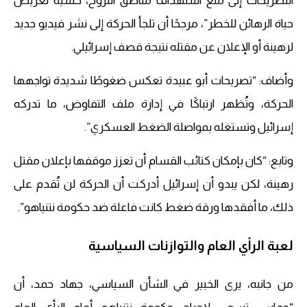
التصريحات إلى منع استهداف مناطق النزوح، خشية تعريض
حياة الرهائن للخطر”، مرجحًا أن تلجأ الحركة إلى نشر فيديو جديد
لرهينة أو الإعلان عن مقتله نتيجة قصف إسرائيلي.
وأضاف: “تصريحات أبو عبيدة تعكس ضغوطًا شديدة تواجهها
الحركة، وتُظهر ارتباكًا في إدارة ملف التفاوض، ما تدركه
إسرائيل وتستغله بمواصلة الضغط العسكري”.
وتابع: “كان بإمكان كتائب القسام أن تعزز موقفها بإعلان مقتل
رهينة، لكن يبدو أن إسرائيل أدركت أن الحركة لن تُقدم على
ذلك، ما أفقدها ورقة ضغط كانت فاعلة ضد حكومة نتنياهو”.
لعبة الرأي العام والتوازنات السياسية
من جانبه، يرى الخبير في الشأن السياسي، جهاد حمد، أن