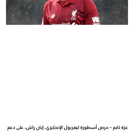
غزة تايم – حرص أسطورة ليفربول الإنجليزي، إيان راش، على دعم