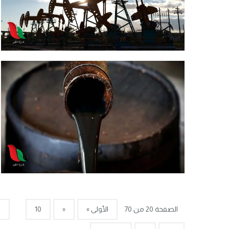
الصفحة 20 من 70
الأولى »
«
10
8